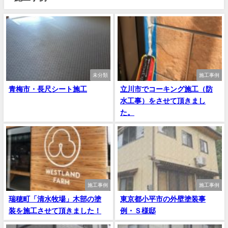
未分類
施工事例
青梅市・長尺シート施工
立川市でコーキング施工（防
水工事）をさせて頂きまし
た。
施工事例
施工事例
瑞穂町「清水牧場」木部の塗
東京都小平市の外壁塗装事
装を施工させて頂きました！
例・Ｓ様邸